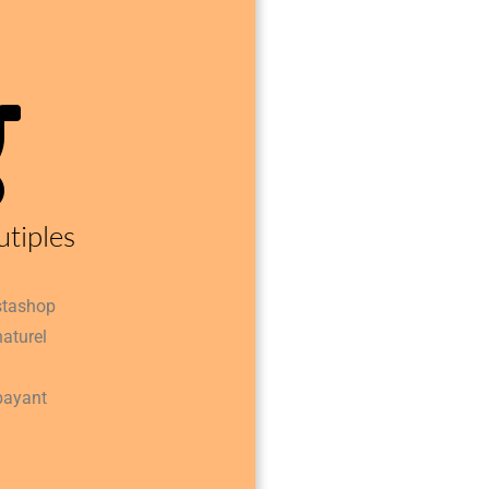
tiples
stashop
aturel
payant