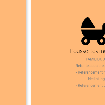
Poussettes mu
FAMILIDOO
- Refonte sous pre
- Référencement n
- Netlinking
- Référencement 